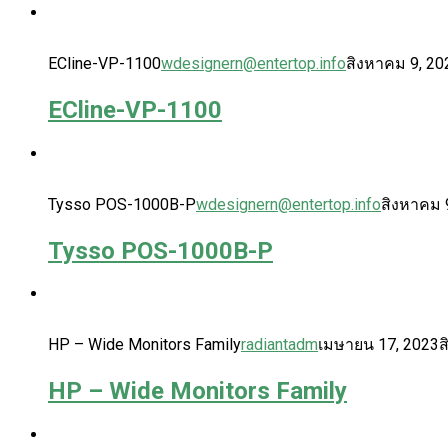
ECline-VP-1100
wdesignern@entertop.info
สิงหาคม 9, 20
ECline-VP-1100
Tysso POS-1000B-P
wdesignern@entertop.info
สิงหาคม 
Tysso POS-1000B-P
HP – Wide Monitors Family
radiantadm
เมษายน 17, 2023
ส
HP – Wide Monitors Family